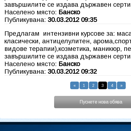
завършилите се издава държавен серт
Населено място:
Банско
Публикувана:
30.03.2012 09:35
Предлагам интензивни курсове за: ма
класически, антицелулитен, арома,спор
видове терапии),козметика, маникюр, п
завършилите се издава държавен серт
Населено място:
Банско
Публикувана:
30.03.2012 09:32
«
1
2
3
4
»
Пуснете нова обява