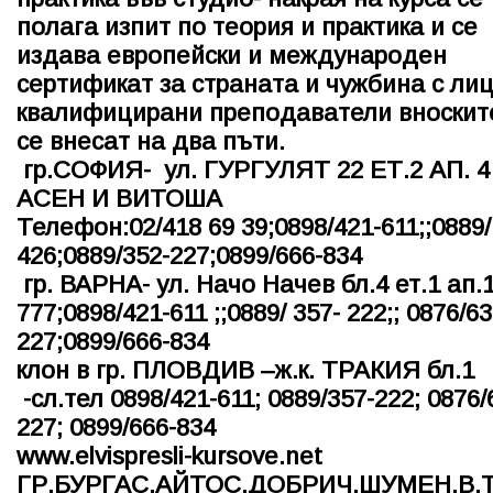
полага изпит по теория и практика и се
издава европейски и международен
сертификат за страната и чужбина с лиц
квалифицирани преподаватели вноските
се внесат на два пъти.
гр.СОФИЯ- ул. ГУРГУЛЯТ 22 ЕТ.2 АП. 
АСЕН И ВИТОША
Телефон:02
/418 69 39
;0898/421-611
;
;0889/
426;
0889/352-227;0899/666-834
гр. ВАРНА- ул. Начо Начев бл.4 ет.1 ап.1
777;0898/421-611
;
;0889/ 357- 222;
; 0876/63
227;
0899/666-834
клон в гр. ПЛОВДИВ –ж.к. ТРАКИЯ бл.1
-сл.тел 0898/421-611; 0889/357-222; 0876/
227; 0899/666-834
www.elvispresli-kursove.net
ГР.БУРГАС,АЙТОС,ДОБРИЧ,ШУМЕН,В