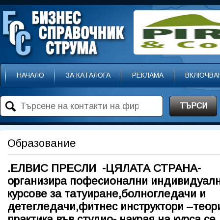
НАЧАЛО
ЗА КАТАЛОГА
РЕКЛАМА
ВКЛЮЧВА
ТЪРСИ
Образование
.ЕЛВИС
ПРЕСЛИ
-ЦЯЛАТА СТРАНА-
организира пофесионални индивидуал
курсове за татуиране,болногледачи и
детегледачи,фитнес инструктори –теор
практика във студио- накрая на курса се