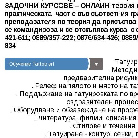
ЗАДОЧНИ КУРСОВЕ – ОНЛАИН-теория по
практическата част е във съответния гр
преподавателя по теория да присъства 
се командирова и се отскъпява курса с 
421-611; 0889/357-222; 0876/634-426; 0889
834
Татуир
Обучение Tattoo art
. Методи
предварителна рисунк
. Релеф на тялото и място на та
. Поддържане на татуировката по вр
оздравителен процес
. Оборудване и обзавеждане на профе
. Литература, филми, списания 
. Стилове и течения.
. Татуиране - контур, сенки,