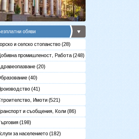
езплатни обяви
орско и селско стопанство (28)
обивна промишленост, Работа (248)
дравеопазване (20)
бразование (40)
роизводство (41)
троителство, Имоти (521)
ранспорт и съобщения, Коли (86)
ърговия (198)
слуги за населението (182)