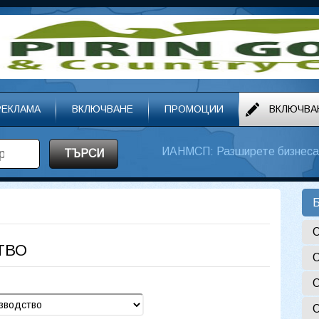
РЕКЛАМА
ВКЛЮЧВАНЕ
ПРОМОЦИИ
ВКЛЮЧВА
ИАНМСП: Разширете бизнеса 
ТЪРСИ
Б
О
ТВО
О
О
О