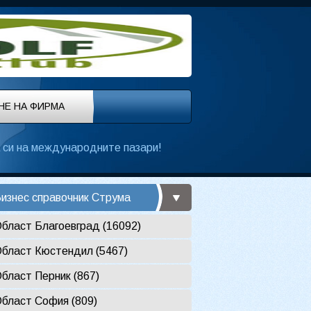
НЕ НА ФИРМА
си на международните пазари!
изнес справочник Струма
бласт Благоевград (16092)
бласт Кюстендил (5467)
бласт Перник (867)
бласт София (809)