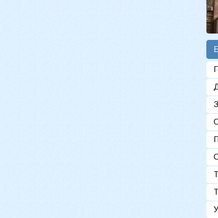
Б
Г
Д
З
О
П
С
Т
Т
У