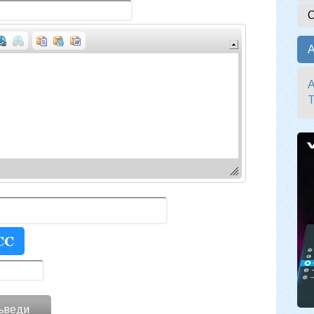
С
А
ъведи