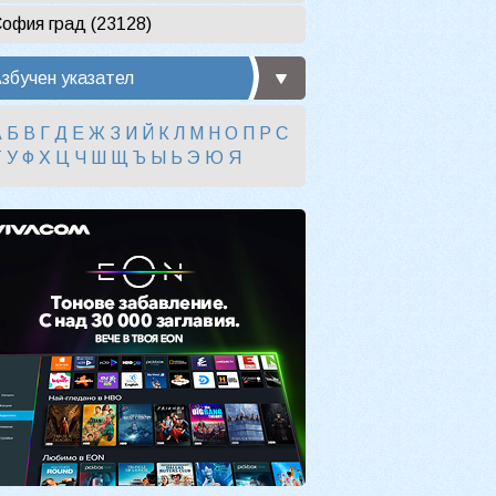
офия град (23128)
збучен указател
А
Б
В
Г
Д
Е
Ж
З
И
Й
К
Л
М
Н
О
П
Р
С
Т
У
Ф
Х
Ц
Ч
Ш
Щ
Ъ
Ы
Ь
Э
Ю
Я